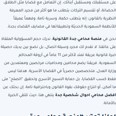
على مستقبلك ومستقبل أبنائك. إن التعامل مع قضايا مثل الطلاق،
الحضانة، أو تقسيم التركات يتطلب ما هو أكثر من مجرد المعرفة
النظرية بالقانون؛ إنه يتطلب حكمة، وسرية تامة، وفهماً عميقاً
للأنظمة السعودية الحديثة وتطبيقاتها في مضايف القضاء بجدة.
نحن في
منصة محامي جدة القانونية
، ندرك حجم المسؤولية الملقاة
على عاتقنا. لا نقدم لك مجرد وسيلة اتصال، بل نضع بين يديك حصيلة
خبرة قانونية عريقة تمتد لأكثر من 11 عاماً في أروقة المحاكم
السعودية
. فريقنا يضم محامين ومحاميات مرخصين ومعتمدين من
وزارة العدل، متخصصين حصرياً في القضايا الأسرية. هدفنا ليس
فقط كسب القضايا، بل حماية النسيج الأسري وتحقيق “الصلح” متى
ما أمكن، أو انتزاع حقوقك بقوة القانون وباحترافية تامة. إن بحثك عن
افضل محامي احوال شخصية جدة
ينتهي هنا، حيث تلتقي الخبرة
بالأمانة.