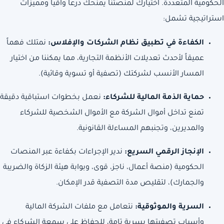
الحكومية المتعددة. اختيارك لمنصتنا يمنحك درعاً واقياً ومميزات
استراتيجية تشمل:
الكفاءة في تطبيق نظام الشركات والإفلاس:
نمتلك فهماً
عميقاً لأحدث تعديلات الأنظمة التجارية، مما يمكننا من اختيار
المسار الأنسب لشركتك (تصفية أو تسوية وقائية).
حماية الذمة المالية للشركاء:
نعمل بخطوات استباقية دقيقة
تمنع تداخل أموال الشركة مع الأموال الشخصية للشركاء
والمديرين، وتجنبهم المساءلة القانونية.
الإنجاز الرقمي السريع:
ندير الإجراءات بكفاءة عبر المنصات
الحكومية (منصة أعمال، ناجز، قوى، وبوابة هيئة الزكاة والضريبة
والجمارك)، لتقليص مدة التصفية قدر الإمكان.
السرية والموثوقية:
نتعامل مع ملفات الشركة المالية
وأسباب تصفيتها بسرية تامة، للحفاظ على سمعة الشركاء في