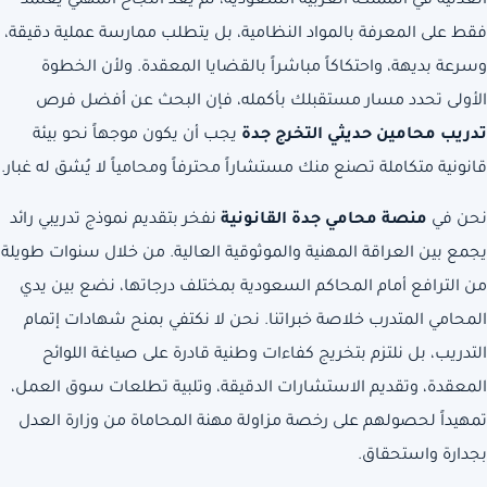
العدلية في المملكة العربية السعودية، لم يعد النجاح المهني يعتمد
فقط على المعرفة بالمواد النظامية، بل يتطلب ممارسة عملية دقيقة،
وسرعة بديهة، واحتكاكاً مباشراً بالقضايا المعقدة. ولأن الخطوة
الأولى تحدد مسار مستقبلك بأكمله، فإن البحث عن أفضل فرص
تدريب محامين حديثي التخرج جدة
يجب أن يكون موجهاً نحو بيئة
قانونية متكاملة تصنع منك مستشاراً محترفاً ومحامياً لا يُشق له غبار.
نحن في
منصة محامي جدة القانونية
نفخر بتقديم نموذج تدريبي رائد
يجمع بين العراقة المهنية والموثوقية العالية. من خلال سنوات طويلة
من الترافع أمام المحاكم
السعودية
بمختلف درجاتها، نضع بين يدي
المحامي المتدرب خلاصة خبراتنا. نحن لا نكتفي بمنح شهادات إتمام
التدريب، بل نلتزم بتخريج كفاءات وطنية قادرة على صياغة اللوائح
المعقدة، وتقديم الاستشارات الدقيقة، وتلبية تطلعات سوق العمل،
تمهيداً لحصولهم على رخصة مزاولة مهنة المحاماة من وزارة العدل
بجدارة واستحقاق.